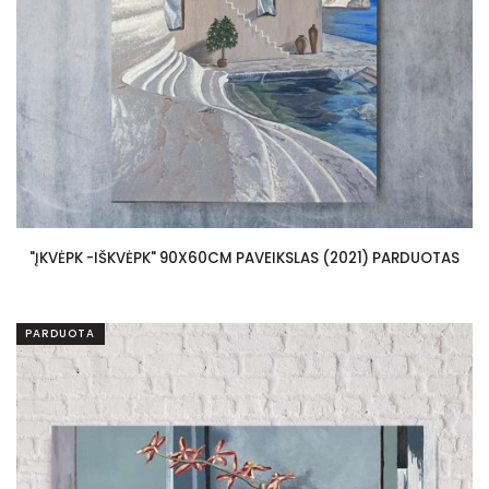
"ĮKVĖPK -IŠKVĖPK" 90X60CM PAVEIKSLAS (2021) PARDUOTAS
PARDUOTA