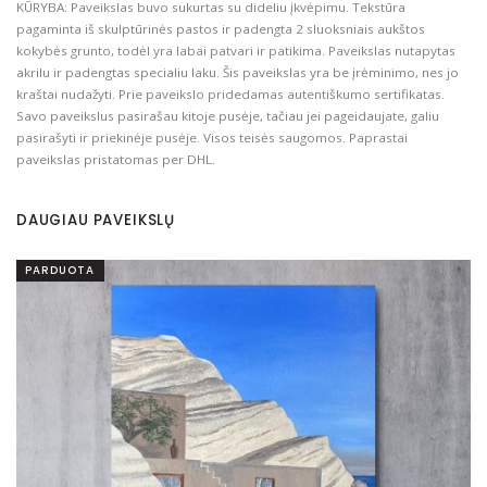
KŪRYBA: Paveikslas buvo sukurtas su dideliu įkvėpimu. Tekstūra
pagaminta iš skulptūrinės pastos ir padengta 2 sluoksniais aukštos
kokybės grunto, todėl yra labai patvari ir patikima. Paveikslas nutapytas
akrilu ir padengtas specialiu laku. Šis paveikslas yra be įrėminimo, nes jo
kraštai nudažyti. Prie paveikslo pridedamas autentiškumo sertifikatas.
Savo paveikslus pasirašau kitoje pusėje, tačiau jei pageidaujate, galiu
pasirašyti ir priekinėje pusėje. Visos teisės saugomos. Paprastai
paveikslas pristatomas per DHL.
DAUGIAU PAVEIKSLŲ
PARDUOTA