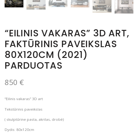
“EILINIS VAKARAS” 3D ART,
FAKTŪRINIS PAVEIKSLAS
80X120CM (2021)
PARDUOTAS
850
€
“Eilinis vakaras” 3D art
Tekstūrinis paveikslas
( skulptūrine pasta, akrilas, drobė)
Dydis: 80x120cm