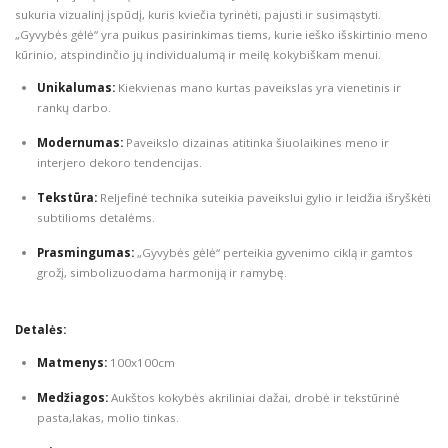
sukuria vizualinį įspūdį, kuris kviečia tyrinėti, pajusti ir susimąstyti.
„Gyvybės gėlė“ yra puikus pasirinkimas tiems, kurie ieško išskirtinio meno
kūrinio, atspindinčio jų individualumą ir meilę kokybiškam menui.
Unikalumas:
Kiekvienas mano kurtas paveikslas yra vienetinis ir
rankų darbo.
Modernumas:
Paveikslo dizainas atitinka šiuolaikines meno ir
interjero dekoro tendencijas.
Tekstūra:
Reljefinė technika suteikia paveikslui gylio ir leidžia išryškėti
subtilioms detalėms.
Prasmingumas:
„Gyvybės gėlė“ perteikia gyvenimo ciklą ir gamtos
grožį, simbolizuodama harmoniją ir ramybę.
Detalės:
Matmenys:
100x100cm
Medžiagos:
Aukštos kokybės akriliniai dažai, drobė ir tekstūrinė
pasta,lakas, molio tinkas.