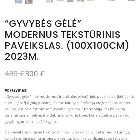
“GYVYBĖS GĖLĖ”
MODERNUS TEKSTŪRINIS
PAVEIKSLAS. (100X100CM)
2023M.
480
€
300
€
Aprašymas:
„Gyvybės gėlė“ – tai modernus ir unikalus tekstūrinis paveikslas, įkūnijantis
subtilų grožį ir gilią prasmę. Šiame kūrinyje išryškėja elegantiškos baltos
kalijos, kurios simbolizuoja gyvybę, tyrumą ir harmoniją. Jos išsiskiria
dinamiškame mėlynų ir sidabrinių sūkurių fone, kuris suteikia paveikslui
gyvybingumo ir mistiško gylio.
Šis paveikslas – tai ne tik moderni sienų dekoracija, bet ir meno kūrinys,
kuris taps jūsų namų ar biuro akcentu. Jo unikalus dizainas su tekstūra