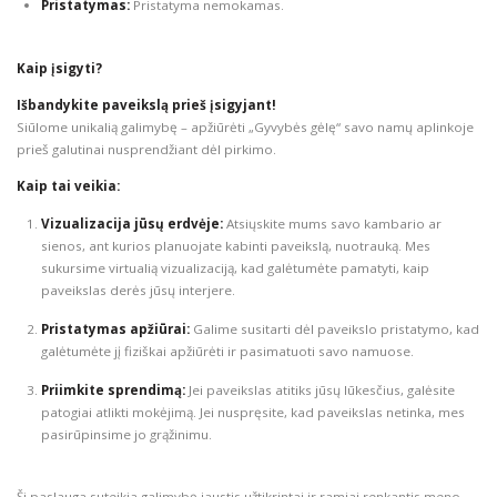
Pristatymas:
Pristatyma nemokamas.
Kaip įsigyti?
Išbandykite paveikslą prieš įsigyjant!
Siūlome unikalią galimybę – apžiūrėti „Gyvybės gėlę“ savo namų aplinkoje
prieš galutinai nusprendžiant dėl pirkimo.
Kaip tai veikia:
Vizualizacija jūsų erdvėje:
Atsiųskite mums savo kambario ar
sienos, ant kurios planuojate kabinti paveikslą, nuotrauką. Mes
sukursime virtualią vizualizaciją, kad galėtumėte pamatyti, kaip
paveikslas derės jūsų interjere.
Pristatymas apžiūrai:
Galime susitarti dėl paveikslo pristatymo, kad
galėtumėte jį fiziškai apžiūrėti ir pasimatuoti savo namuose.
Priimkite sprendimą:
Jei paveikslas atitiks jūsų lūkesčius, galėsite
patogiai atlikti mokėjimą. Jei nuspręsite, kad paveikslas netinka, mes
pasirūpinsime jo grąžinimu.
Ši paslauga suteikia galimybę jaustis užtikrintai ir ramiai renkantis meno