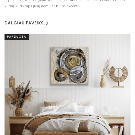
kūrinį, kuris taps jūsų namų ar biuro akcentu.
DAUGIAU PAVEIKSLŲ
PARDUOTA