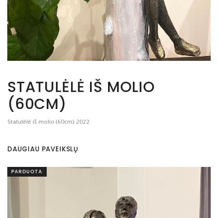
STATULĖLĖ IŠ MOLIO
(60CM)
Statulėlė iš molio (60cm) 2022
DAUGIAU PAVEIKSLŲ
PARDUOTA