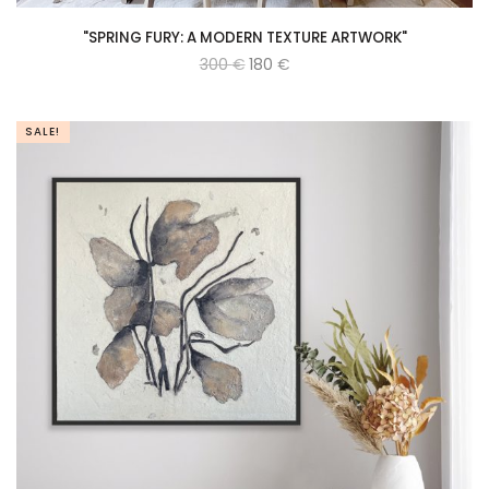
"SPRING FURY: A MODERN TEXTURE ARTWORK"
300
€
180
€
SALE!