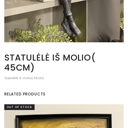
STATULĖLĖ IŠ MOLIO(
45CM)
Statulėlė iš molio( 45cm)
RELATED PRODUCTS
OUT OF STOCK