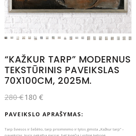
“KAŽKUR TARP” MODERNUS
TEKSTŪRINIS PAVEIKSLAS
70X100CM, 2025M.
280
€
180
€
PAVEIKSLO APRAŠYMAS:
Tarp šviesos ir šešėlio, tarp prisiminimo ir tylos gimsta „Kažkur tarp“ –
paveikslas, kuris nekalba garsiai, bet kviečia į vidinę kelionę.