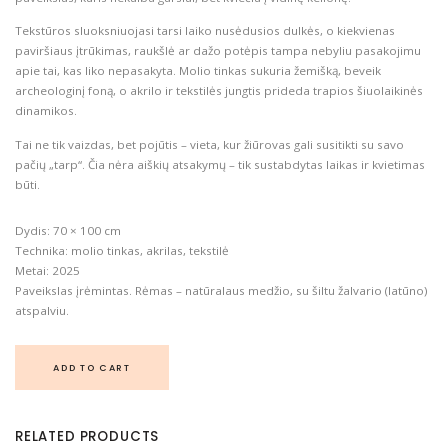
Tekstūros sluoksniuojasi tarsi laiko nusėdusios dulkės, o kiekvienas
paviršiaus įtrūkimas, raukšlė ar dažo potėpis tampa nebyliu pasakojimu
apie tai, kas liko nepasakyta. Molio tinkas sukuria žemišką, beveik
archeologinį foną, o akrilo ir tekstilės jungtis prideda trapios šiuolaikinės
dinamikos.
Tai ne tik vaizdas, bet pojūtis – vieta, kur žiūrovas gali susitikti su savo
pačių „tarp“. Čia nėra aiškių atsakymų – tik sustabdytas laikas ir kvietimas
būti.
Dydis: 70 × 100 cm
Technika: molio tinkas, akrilas, tekstilė
Metai: 2025
Paveikslas įrėmintas. Rėmas – natūralaus medžio, su šiltu žalvario (latūno)
atspalviu.
ADD TO CART
RELATED PRODUCTS