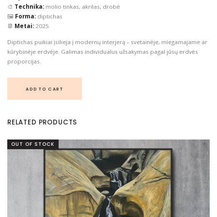
🎨
Technika:
molio tinkas, akrilas, drobė
🖼️
Forma:
diptichas
📆
Metai:
2025
Diptichas puikiai įsilieja į modernų interjerą – svetainėje, miegamajame ar
kūrybinėje erdvėje. Galimas individualus užsakymas pagal jūsų erdvės
proporcijas.
ADD TO CART
RELATED PRODUCTS
OUT OF STOCK