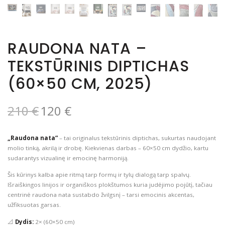
RAUDONA NATA –
TEKSTŪRINIS DIPTICHAS
(60×50 CM, 2025)
210
€
120
€
„Raudona nata“
– tai originalus tekstūrinis diptichas, sukurtas naudojant
molio tinką, akrilą ir drobę. Kiekvienas darbas – 60×50 cm dydžio, kartu
sudarantys vizualinę ir emocinę harmoniją.
Šis kūrinys kalba apie ritmą tarp formų ir tylų dialogą tarp spalvų.
Išraiškingos linijos ir organiškos plokštumos kuria judėjimo pojūtį, tačiau
centrinė raudona nata sustabdo žvilgsnį – tarsi emocinis akcentas,
užfiksuotas garsas.
📐
Dydis:
2× (60×50 cm)