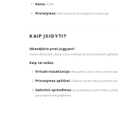
Kaina:
€240
Pristatymas:
Nemokamas pristatymas Lietuvoje.
KAIP ĮSIGYTI?
Išbandykite prieš įsigyjant!
Galite išbandyti „Rytą“ savo erdvėje prieš priimdami galutin
Kaip tai veikia:
Virtuali vizualizacija:
Atsiųskite savo sienos nuotrauką
Pristatymas apžiūrai:
Galime sutarti dėl paveikslo p
Galutinis sprendimas:
Jei paveikslas jums tinka, patogi
pasirūpinsime grąžinimu.