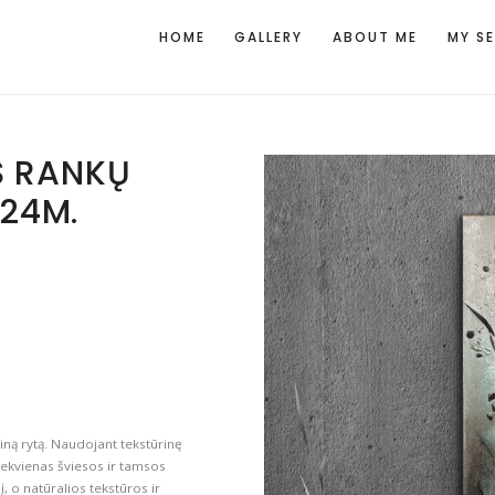
HOME
GALLERY
ABOUT ME
MY S
S RANKŲ
24M.
piną rytą. Naudojant tekstūrinę
ekvienas šviesos ir tamsos
į, o natūralios tekstūros ir