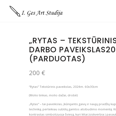
„RYTAS – TEKSTŪRINI
DARBO PAVEIKSLAS20
(PARDUOTAS)
200
€
“Rytas” Tekstūrinis paveikslas, 2024m. 60x30cm
(Molio tinkas, molio dažai, drobė)
„Rytas“ – tai paveikslas, įkūnijantis gaivų ir naujų pradžių ku
techniką, perteikiau subtilų gamtos atsibudimo momentą. Ki
kontrastas simbolizuoja šviesą, kuri lėtai įsiskverbia į pasaul