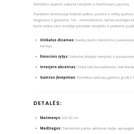
žemiškos spalvos sukuria ramybės ir harmonijos jausmą.
Paveiksle dominuoja švelnūs pilkos, juodos ir mėtų spalvos t
lengvumo ir grynumo. Tai – minimalistinis, tačiau turtingas kū
kurie siekia savo erdvėje perteikti ramybės ir jaukumo pojūt
Unikalus dizainas:
Rankų darbo tekstūrinis paveikslas,
kūrinys.
Emocinis ryšys:
Sukurtas įkvėpti ramybės ir pusiausvy
Interjero akcentas:
Tinka tiek šiuolaikiniam, tiek klasik
Gamtos įkvėpimas:
Perteikia natūralų gamtos grožį ir
DETALĖS:
Matmenys:
60×30 cm
Medžiagos:
Tekstūrinė pasta, akriliniai dažai, apsaugini