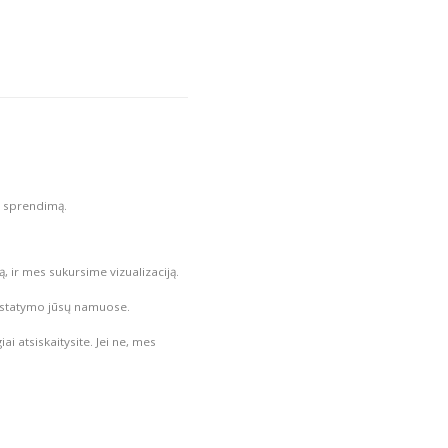
į sprendimą.
, ir mes sukursime vizualizaciją.
ristatymo jūsų namuose.
ai atsiskaitysite. Jei ne, mes