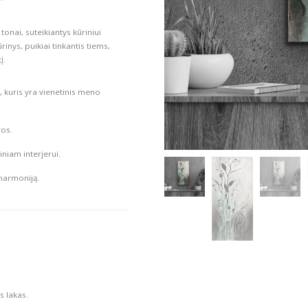
onai, suteikiantys kūriniui
rinys, puikiai tinkantis tiems,
į.
 kuris yra vienetinis meno
ros.
iniam interjerui.
 harmoniją.
s lakas.