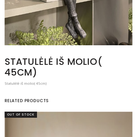
STATULĖLĖ IŠ MOLIO(
45CM)
Statulėlė iš molio( 45cm)
RELATED PRODUCTS
OUT OF STOCK