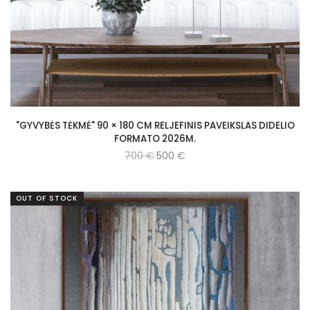
"GYVYBĖS TĖKMĖ" 90 × 180 CM RELJEFINIS PAVEIKSLAS DIDELIO
FORMATO 2026M.
700
€
500
€
OUT OF STOCK